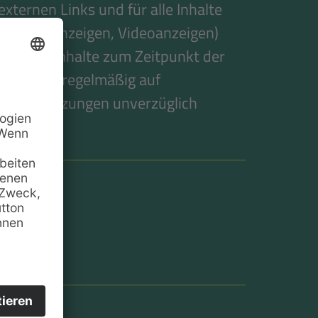
 externen Links und für alle Inhalte
ner, Textanzeigen, Videoanzeigen)
tswidrige Inhalte zum Zeitpunkt der
ks werden regelmäßig auf
chtsverletzungen unverzüglich