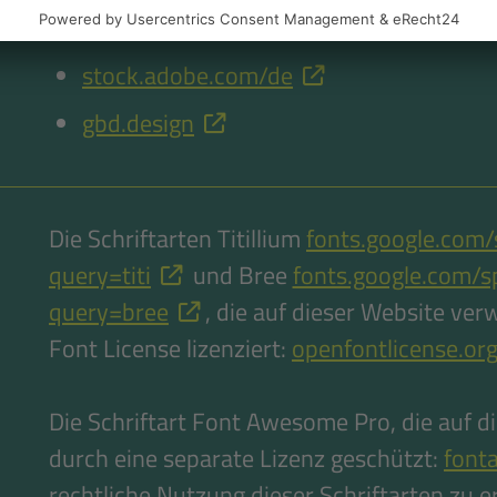
www.shutterstock.com/de/
stock.adobe.com/de
gbd.design
Die Schriftarten Titillium
fonts.google.com
query=titi
und Bree
fonts.google.com/s
query=bree
, die auf dieser Website ve
Font License lizenziert:
openfontlicense.or
Die Schriftart Font Awesome Pro, die auf d
durch eine separate Lizenz geschützt:
font
rechtliche Nutzung dieser Schriftarten zu