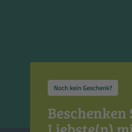
Noch kein Geschenk?
Beschenken S
Liebste(n) m