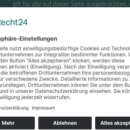
gilt für alle auf dieser Seite ausgebrachten,
der Seiten, zu denen Werbemittel (z.B. Ban
führen. Für verlinkte Seiten gilt, dass rech
Verlinkung nicht erkennbar waren. Die Lin
rechtswidrige Inhalte überprüft und bei Re
entfernt.
Gerrit Bender DESIGN, Köln
gbd.design