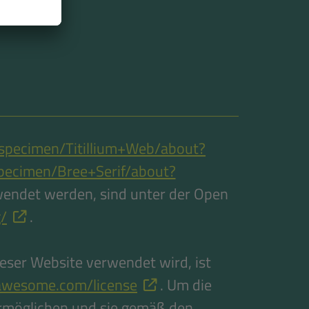
/specimen/Titillium+Web/about?
pecimen/Bree+Serif/about?
rwendet werden, sind unter der Open
g/
.
ieser Website verwendet wird, ist
awesome.com/license
. Um die
 ermöglichen und sie gemäß den